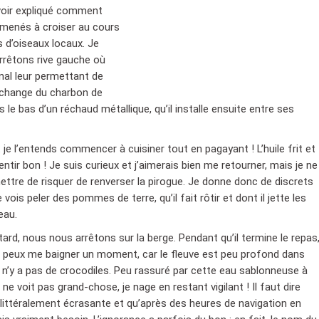
avoir expliqué comment
amenés à croiser au cours
 d’oiseaux locaux. Je
arrêtons rive gauche où
nal leur permettant de
r échange du charbon de
le bas d’un réchaud métallique, qu’il installe ensuite entre ses
je l’entends commencer à cuisiner tout en pagayant ! L’huile frit et
ir bon ! Je suis curieux et j’aimerais bien me retourner, mais je ne
ttre de risquer de renverser la pirogue. Je donne donc de discrets
e vois peler des pommes de terre, qu’il fait rôtir et dont il jette les
eau.
tard, nous nous arrêtons sur la berge. Pendant qu’il termine le repas
je peux me baigner un moment, car le fleuve est peu profond dans
l n’y a pas de crocodiles. Peu rassuré par cette eau sablonneuse à
 ne voit pas grand-chose, je nage en restant vigilant ! Il faut dire
 littéralement écrasante et qu’après des heures de navigation en