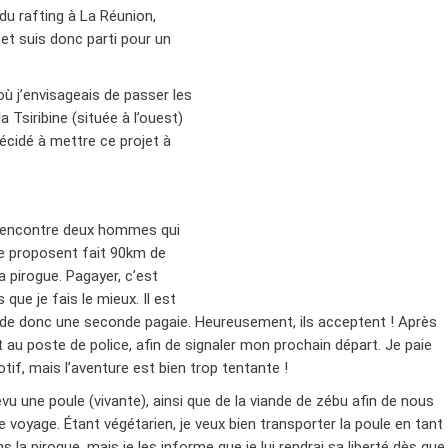
du rafting à La Réunion,
 et suis donc parti pour un
où j’envisageais de passer les
 Tsiribine (située à l’ouest)
écidé à mettre ce projet à
je rencontre deux hommes qui
 me proposent fait 90km de
 la pirogue. Pagayer, c’est
ue je fais le mieux. Il est
nde donc une seconde pagaie. Heureusement, ils acceptent ! Après
 au poste de police, afin de signaler mon prochain départ. Je paie
if, mais l’aventure est bien trop tentante !
vu une poule (vivante), ainsi que de la viande de zébu afin de nous
e voyage. Étant végétarien, je veux bien transporter la poule en tant
 la pirogue, mais je les informe que je lui rendrai sa liberté dès que