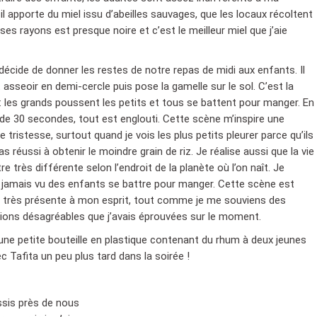
il apporte du miel issu d’abeilles sauvages, que les locaux récoltent
es rayons est presque noire et c’est le meilleur miel que j’aie
décide de donner les restes de notre repas de midi aux enfants. Il
t asseoir en demi-cercle puis pose la gamelle sur le sol. C’est la
: les grands poussent les petits et tous se battent pour manger. En
de 30 secondes, tout est englouti. Cette scène m’inspire une
e tristesse, surtout quand je vois les plus petits pleurer parce qu’ils
as réussi à obtenir le moindre grain de riz. Je réalise aussi que la vie
re très différente selon l’endroit de la planète où l’on naît. Je
s jamais vu des enfants se battre pour manger. Cette scène est
 très présente à mon esprit, tout comme je me souviens des
ions désagréables que j’avais éprouvées sur le moment.
 une petite bouteille en plastique contenant du rhum à deux jeunes
c Tafita un peu plus tard dans la soirée !
assis près de nous