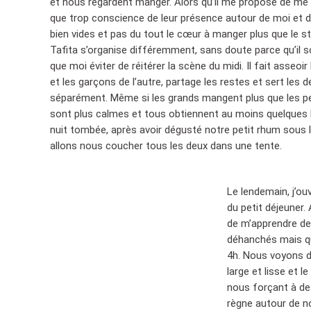
et nous regardent manger. Alors qu’il me propose de me re
que trop conscience de leur présence autour de moi et 
bien vides et pas du tout le cœur à manger plus que le st
Tafita s’organise différemment, sans doute parce qu’il 
que moi éviter de réitérer la scène du midi. Il fait asseoir 
et les garçons de l’autre, partage les restes et sert les 
séparément. Même si les grands mangent plus que les pe
sont plus calmes et tous obtiennent au moins quelques 
nuit tombée, après avoir dégusté notre petit rhum sous l
allons nous coucher tous les deux dans une tente.
Le lendemain, j’ou
du petit déjeuner. 
de m’apprendre de
déhanchés mais qu
4h. Nous voyons de
large et lisse et l
nous forçant à de
règne autour de no