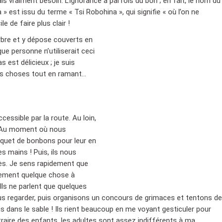
avais vraiment besoin. L’ignorance a parfois du bon ; en fait, le nom du
na » est issu du terme « Tsi Robohina », qui signifie « où l’on ne
ile de faire plus clair !
arbre et y dépose couverts en
ue personne n’utiliserait ceci
s est délicieux ; je suis
nes choses tout en ramant…
essible par la route. Au loin,
u. Au moment où nous
paquet de bonbons pour leur en
s mains ! Puis, ils nous
rès. Je sens rapidement que
blement quelque chose à
 Ils ne parlent que quelques
 regarder, puis organisons un concours de grimaces et tentons de
dans le sable ! Ils rient beaucoup en me voyant gesticuler pour
traire des enfants, les adultes sont assez indifférents à ma