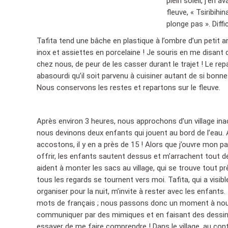
plein soleil, j’en 
fleuve, « Tsiribihi
plonge pas ». Diffic
Tafita tend une bâche en plastique à l’ombre d’un petit 
inox et assiettes en porcelaine ! Je souris en me disant q
chez nous, de peur de les casser durant le trajet ! Le repa
abasourdi qu’il soit parvenu à cuisiner autant de si bon
Nous conservons les restes et repartons sur le fleuve.
Après environ 3 heures, nous approchons d’un village inacc
nous devinons deux enfants qui jouent au bord de l’ea
accostons, il y en a près de 15 ! Alors que j’ouvre mon 
offrir, les enfants sautent dessus et m’arrachent tout de
aident à monter les sacs au village, qui se trouve tout p
tous les regards se tournent vers moi. Tafita, qui a visi
organiser pour la nuit, m’invite à rester avec les enfants.
mots de français ; nous passons donc un moment à nous
communiquer par des mimiques et en faisant des dessins 
essayer de me faire comprendre ! Dans le village, au con