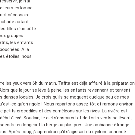
sservir, je n’ai
de leurs estomac
rict nécessaire.
souhaite autant
les filles d’un côté
deux groupes
tits, les enfants
bouchées. À la
es étoiles, nous
vre les yeux vers 6h du matin. Tafita est déjà affairé à la préparation
Alors que le jour se lève à peine, les enfants reviennent et tentent
s danses locales. Je crois qu’ils se moquent quelque peu de mes
’est-ce qu’on rigole ! Nous repartons assez tôt et ramons environ
 petits crocodiles et des caméléons sur les rives. La rivière est
e débit élevé. Soudain, le ciel s’obscurcit et de forts vents se lèvent,
scendre en longeant la berge au plus près. Une ambiance étrange
us. Après coup, j’apprendrai qu’il s’agissait du cyclone annoncé.