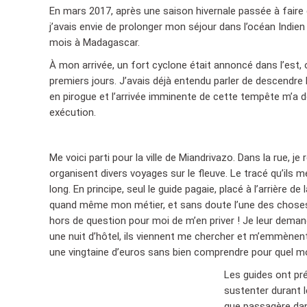
En mars 2017, après une saison hivernale passée à faire 
j’avais envie de prolonger mon séjour dans l’océan Indien
mois à Madagascar.
À mon arrivée, un fort cyclone était annoncé dans l’est, 
premiers jours. J’avais déjà entendu parler de descendre la
en pirogue et l’arrivée imminente de cette tempête m’a d
exécution.
Me voici parti pour la ville de Miandrivazo. Dans la rue, 
organisent divers voyages sur le fleuve. Le tracé qu’ils
long. En principe, seul le guide pagaie, placé à l’arrière de
quand même mon métier, et sans doute l’une des choses q
hors de question pour moi de m’en priver ! Je leur dema
une nuit d’hôtel, ils viennent me chercher et m’emmènent
une vingtaine d’euros sans bien comprendre pour quel mot
Les guides ont pré
sustenter durant l
que passagère dans