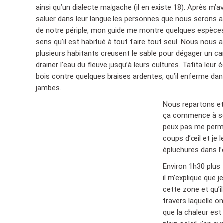
ainsi qu’un dialecte malgache (il en existe 18). Après m’
saluer dans leur langue les personnes que nous serons 
de notre périple, mon guide me montre quelques espèces
sens qu’il est habitué à tout faire tout seul. Nous nous 
plusieurs habitants creusent le sable pour dégager un ca
drainer l’eau du fleuve jusqu’à leurs cultures. Tafita leu
bois contre quelques braises ardentes, qu’il enferme dans 
jambes.
Nous repartons et 
ça commence à sent
peux pas me perme
coups d’œil et je l
épluchures dans l’
Environ 1h30 plus 
il m’explique que 
cette zone et qu’i
travers laquelle on
que la chaleur est