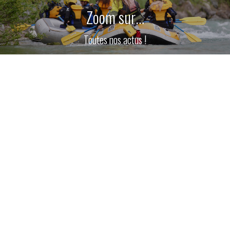
Zoom sur…
Toutes nos actus !
Avr
13
2026
Le rafting du futur arrive en Vallée