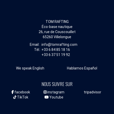
TOM RAFTING
Éco-base nautique
26, rue de Couscouillet
65260 Villelongue
Email :
info@tomrafting.com
Tél. :
+33 6 84 85 18 16
+33 6 37 51 19 92
We speak English
Hablamos Español
NOUS SUIVRE SUR
facebook
instagram
tripadvisor
TikTok
Youtube