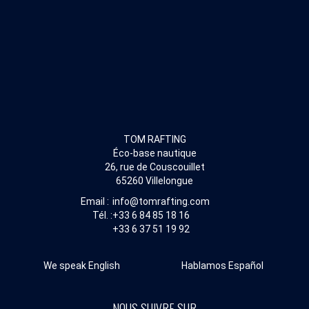
TOM RAFTING
Éco-base nautique
26, rue de Couscouillet
65260 Villelongue
Email :
info@tomrafting.com
Tél. :
+33 6 84 85 18 16
+33 6 37 51 19 92
We speak English
Hablamos Español
NOUS SUIVRE SUR