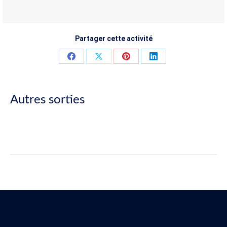
Partager cette activité
Share
Share
Share
Share
on
on
on
on
Facebook
X
Pinterest
LinkedIn
Autres sorties