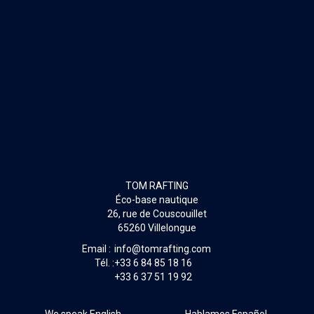
TOM RAFTING
Éco-base nautique
26, rue de Couscouillet
65260 Villelongue
Email :
info@tomrafting.com
Tél. :
+33 6 84 85 18 16
+33 6 37 51 19 92
We speak English
Hablamos Español