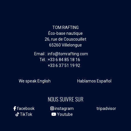
TOM RAFTING
Éco-base nautique
26, rue de Couscouillet
65260 Villelongue
Email :
info@tomrafting.com
Tél. :
+33 6 84 85 18 16
+33 6 37 51 19 92
We speak English
Hablamos Español
NOUS SUIVRE SUR
facebook
instagram
tripadvisor
TikTok
Youtube